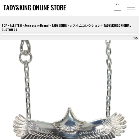
TOP
>
ALL ITEM
>
Accessory Brand
>
TADY&KING
>
カスタムコレクション
> TADY&KINGORIGINAL
CUSTOM 23