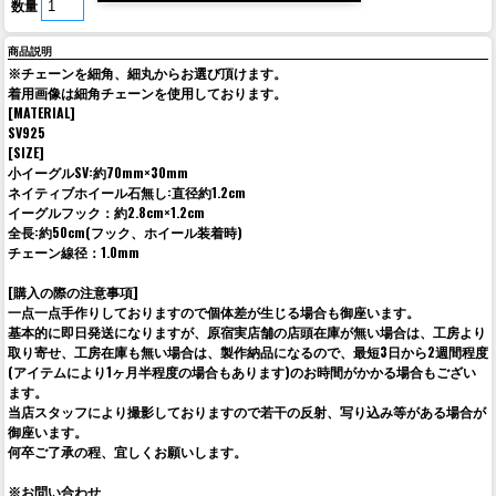
数量
商品説明
※チェーンを細角、細丸からお選び頂けます。
着用画像は細角チェーンを使用しております。
[MATERIAL]
SV925
[SIZE]
小イーグルSV:約70mm×30mm
ネイティブホイール石無し:直径約1.2cm
イーグルフック：約2.8cm×1.2cm
全長:約50cm(フック、ホイール装着時)
チェーン線径：1.0mm
[購入の際の注意事項]
一点一点手作りしておりますので個体差が生じる場合も御座います。
基本的に即日発送になりますが、原宿実店舗の店頭在庫が無い場合は、工房より
取り寄せ、工房在庫も無い場合は、製作納品になるので、最短3日から2週間程度
(アイテムにより1ヶ月半程度の場合もあります)のお時間がかかる場合もござい
ます。
当店スタッフにより撮影しておりますので若干の反射、写り込み等がある場合が
御座います。
何卒ご了承の程、宜しくお願いします。
※お問い合わせ