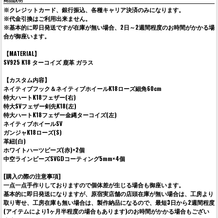
商品説明
※クレジットカード、銀行振込、各種キャリア決済のみになります。
※代金引換はご利用出来ません。
※基本的に即日発送ですが在庫が無い場合、2日～2週間程度のお時間がかかる場
合が御座います。
【MATERIAL】
SV925 K18 ターコイズ 鹿革 ガラス
【カスタム内容】
ネイティブフック＆ネイティブホイールK18ローズ細角60cm
特大ハートK18フェザー(右)
特大SVフェザー剣先K18(左)
特大ハートK18フェザー金縄ターコイズ(左)
ネイティブホイールSV
ガンジャK18ローズ(S)
革紐(白)
ホワイトハーツビーズ(赤)×2個
中空ラインビーズSVGDコーティング5mm×4個
[購入の際の注意事項]
一点一点手作りしておりますので個体差が生じる場合も御座います。
基本的に即日発送になりますが、原宿実店舗の店頭在庫が無い場合は、工房より
取り寄せ、工房在庫も無い場合は、製作納品になるので、最短3日から2週間程度
(アイテムにより1ヶ月半程度の場合もあります)のお時間がかかる場合もござい