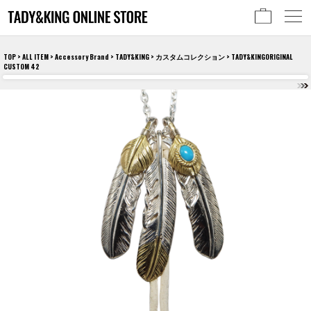
TOP
>
ALL ITEM
>
Accessory Brand
>
TADY&KING
>
カスタムコレクション
> TADY&KINGORIGINAL
CUSTOM 42