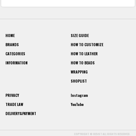
HOME
SIZE GUIDE
BRANDS
HOW TO CUSTOMIZE
CATEGORIES
HOW TO LEATHER
INFORMATION
HOW TO BEADS
WRAPPING
SHOPLIST
PRIVACY
Instagram
TRADE LAW
YouTube
DELIVERY&PAYMENT
COPYRIGHT © RESIST ALL RIGHTS RESERVED.