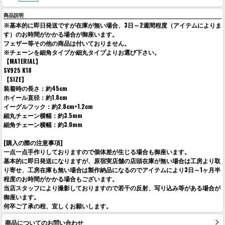
商品説明
※基本的に即日発送ですが在庫が無い場合、3日～2週間程度（アイテムによりま
す）のお時間がかかる場合が御座います。
フェザー等その他の商品は付いておりません。
※チェーンを細角タイプか細丸タイプよりお選び下さい。
【MATERIAL】
SV925 K18
【SIZE】
装着時の長さ：約45cm
ホイール直径：約1.8cm
イーグルフック：約2.8cm×1.2cm
細丸チェーン横幅：約3.5mm
細角チェーン横幅：約3.0mm
[購入の際の注意事項]
一点一点手作りしておりますので個体差が生じる場合も御座います。
基本的に即日発送になりますが、原宿実店舗の店頭在庫が無い場合は工房より取
り寄せ、工房在庫も無い場合は製作納品になるのでアイテムにより3日～1ヶ月半
程度のお時間がかかる場合もございます。
当店スタッフにより撮影しておりますので若干の反射、写り込み等がある場合が
御座います。
何卒ご了承の程、宜しくお願いします。
商品についてのお問い合わせ