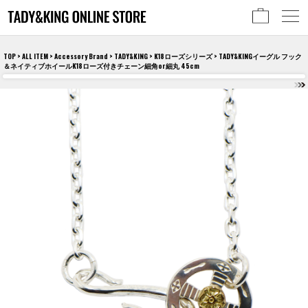
TOP
>
ALL ITEM
>
Accessory Brand
>
TADY&KING
>
K18ローズシリーズ
> TADY&KINGイーグル フック
＆ネイティブホイールK18ローズ付きチェーン細角or細丸 45cm