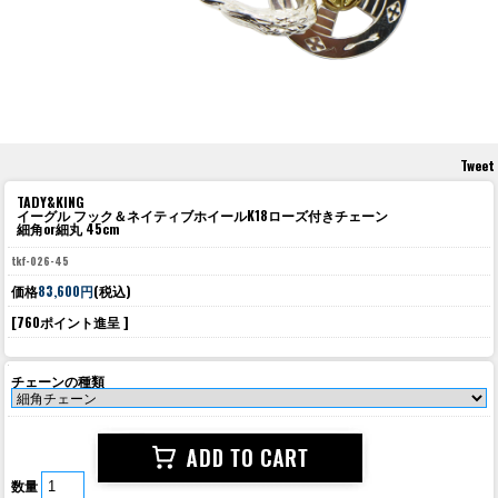
Tweet
TADY&KING
イーグル フック＆ネイティブホイールK18ローズ付きチェーン
細角or細丸 45cm
tkf-026-45
価格
83,600円
(税込)
[760ポイント進呈 ]
チェーンの種類
数量