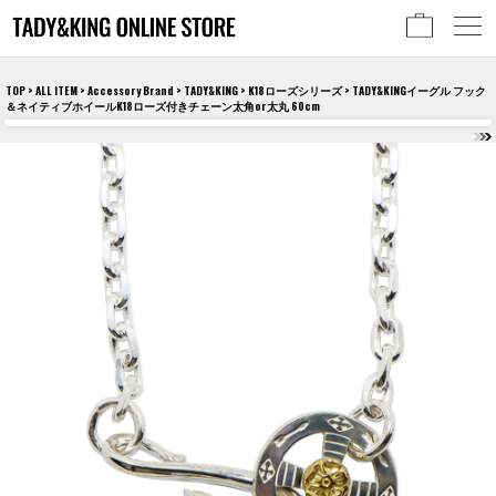
TOP
>
ALL ITEM
>
Accessory Brand
>
TADY&KING
>
K18ローズシリーズ
> TADY&KINGイーグル フック
＆ネイティブホイールK18ローズ付きチェーン太角or太丸 60cm