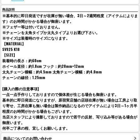
商品説明
※基本的に即日発送ですが在庫が無い場合、3日～2週間程度（アイテムによりま
す）のお時間がかかる場合が御座います。
※フェザー等は付いておりません。
※チェーンを太角タイプか太丸タイプよりお選び下さい。
※サイズは装着時のサイズになります。
【MATERIAL】
SV925 K18
【SIZE】
装着時の長さ：約60cm
ホイール直径：約1.8cm フック：約28mm×12mm
太丸チェーン横幅：約4.5mm 太角チェーン横幅：約4.0mm
チェーンの線径：1.25mm
[購入の際の注意事項]
一点一点手作りしておりますので個体差が生じる場合も御座います。
基本的に即日発送になりますが、原宿実店舗の店頭在庫が無い場合は工房より取
り寄せ、工房在庫も無い場合は製作納品になるのでアイテムにより3日～1ヶ月半
程度のお時間がかかる場合もございます。
当店スタッフにより撮影しておりますので若干の反射、写り込み等がある場合が
御座います。
何卒ご了承の程、宜しくお願いします。
商品についてのお問い合わせ