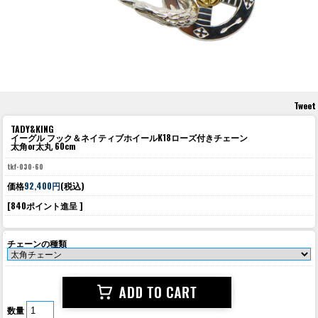
Tweet
TADY&KING
イーグル フック＆ネイティブホイールK18ローズ付きチェーン
太角or太丸 60cm
tkf-030-60
価格
92,400円
(税込)
[840ポイント進呈 ]
チェーンの種類
数量