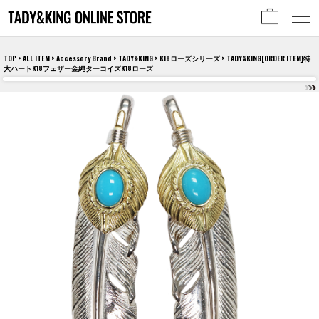
TOP
>
ALL ITEM
>
Accessory Brand
>
TADY&KING
>
K18ローズシリーズ
> TADY&KING[ORDER ITEM]特
大ハートK18フェザー金縄ターコイズK18ローズ