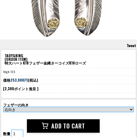
Tweet
TADY&KING
[ORDER ITEM]
特大ハートK18フェザー金縄ターコイズK18ローズ
tkgh-123
価格
253,000円
(税込)
[2,300ポイント進呈 ]
フェザーの向き
数量