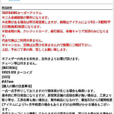
商品説明
TADY&KINGオーダーアイテム
※ご入金確認後の製作になります。
※在庫がある場合は即日発送致しますが、納期はアイテムにより3日～3週間(平
日日数換算)程度になります。
※前金制の為、クレジットカード、銀行振込、各種キャリア決済のみになりま
す。
代金引換はご利用出来ません。
※キャンセル、交換はお受け出来ませんので慎重にご検討下さい。
上記、予めご了承の程、宜しくお願い致します。
※フェザーの向きを右向き、左向きよりお選び頂けます。
チェーン等は付きません。
[MATERIAL]
SV925 K18 ターコイズ
[SIZE]
約67mm
[購入の際の注意事項]
一点一点手作りしておりますので個体差が生じる場合も御座います。
基本的に即日発送になりますが、原宿実店舗の店頭在庫が無い場合は、工房より
取り寄せ、工房在庫も無い場合は、製作納品になるので、最短3日から2週間程度
(アイテムにより1ヶ月半程度の場合もあります)のお時間がかかる場合もござい
ます。
当店スタッフにより撮影しておりますので若干の反射、写り込み等がある場合が