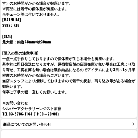
す）のお時間がかかる場合が御座います。
※商品には若干の個体差が御座います。
※チェーン等は付いておりません。
[MATERIAL]
SV925 K18
[SIZE]
最大幅：約縦48mm×横30mm
[購入の際の注意事項]
一点一点手作りしておりますので個体差が生じる場合も御座います。
基本的に即日発送になりますが、原宿実店舗の店頭在庫が無い場合は工房より取
り寄せ、工房在庫も無い場合は製作納品になるのでアイテムにより3日～1ヶ月半
程度のお時間がかかる場合もございます。
当店スタッフにより撮影しておりますので若干の反射、写り込み等がある場合が
御座います。
何卒ご了承の程、宜しくお願いします。
※お問い合わせ
シルバーアクセサリーレジスト原宿
TEL:03-5786-1144 (11:00～20:00)
商品についてのお問い合わせ