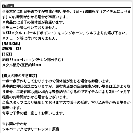
商品説明
※基本的に即日発送ですが在庫が無い場合、3日～2週間程度（アイテムによりま
す）のお時間がかかる場合が御座います。
※商品には若干の個体差が御座います。
※チェーン等は付いておりません。
※K18メタル（ゴールドポイント）をロングホーン、ウルフよりお選び下さい。
※チェーン等は付いておりません。
[MATERIAL]
SV925 K18
[SIZE]
約縦77mm×45mm(バチカン部分含む)
メタル部分:直径約10mm
[購入の際の注意事項]
一点一点手作りしておりますので個体差が生じる場合も御座います。
基本的に即日発送になりますが、原宿実店舗の店頭在庫が無い場合は工房より取
り寄せ、工房在庫も無い場合は製作納品になるのでアイテムにより3日～1ヶ月半
程度のお時間がかかる場合もございます。
当店スタッフにより撮影しておりますので若干の反射、写り込み等がある場合が
御座います。
何卒ご了承の程、宜しくお願いします。
※お問い合わせ
シルバーアクセサリーレジスト原宿