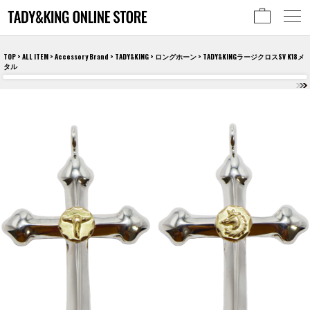
TOP
>
ALL ITEM
>
Accessory Brand
>
TADY&KING
>
ロングホーン
> TADY&KINGラージクロスSV K18メ
タル