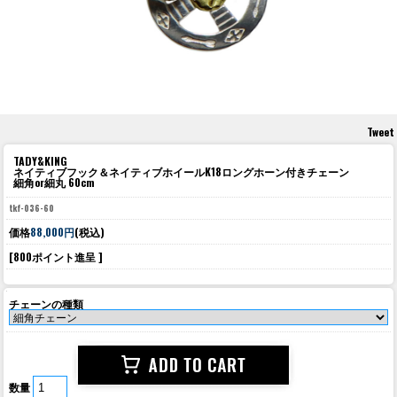
Tweet
TADY&KING
ネイティブフック＆ネイティブホイールK18ロングホーン付きチェーン
細角or細丸 60cm
tkf-036-60
価格
88,000円
(税込)
[800ポイント進呈 ]
チェーンの種類
数量