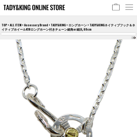
TOP
>
ALL ITEM
>
Accessory Brand
>
TADY&KING
>
ロングホーン
> TADY&KINGネイティブフック＆ネ
イティブホイールK18ロングホーン付きチェーン細角or細丸 60cm