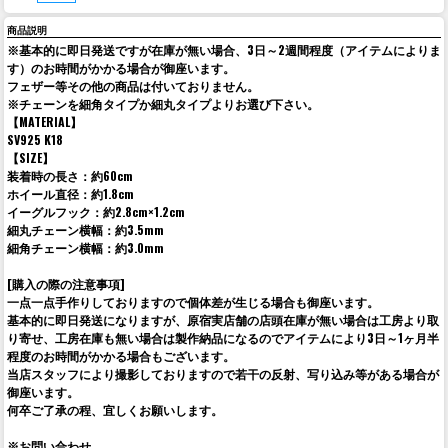
商品説明
※基本的に即日発送ですが在庫が無い場合、3日～2週間程度（アイテムによりま
す）のお時間がかかる場合が御座います。
フェザー等その他の商品は付いておりません。
※チェーンを細角タイプか細丸タイプよりお選び下さい。
【MATERIAL】
SV925 K18
【SIZE】
装着時の長さ：約60cm
ホイール直径：約1.8cm
イーグルフック：約2.8cm×1.2cm
細丸チェーン横幅：約3.5mm
細角チェーン横幅：約3.0mm
[購入の際の注意事項]
一点一点手作りしておりますので個体差が生じる場合も御座います。
基本的に即日発送になりますが、原宿実店舗の店頭在庫が無い場合は工房より取
り寄せ、工房在庫も無い場合は製作納品になるのでアイテムにより3日～1ヶ月半
程度のお時間がかかる場合もございます。
当店スタッフにより撮影しておりますので若干の反射、写り込み等がある場合が
御座います。
何卒ご了承の程、宜しくお願いします。
※お問い合わせ