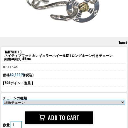
Tweet
TADY&KING
ネイティブフック＆レギュラーホイールK18ロングホーン付きチェーン
細角or細丸 45cm
tkf-037-45
価格
83,600円
(税込)
[760ポイント進呈 ]
チェーンの種類
数量