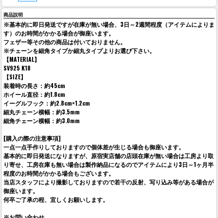
商品説明
※基本的に即日発送ですが在庫が無い場合、3日～2週間程度（アイテムによりま
す）のお時間がかかる場合が御座います。
フェザー等その他の商品は付いておりません。
※チェーンを細角タイプか細丸タイプよりお選び下さい。
【MATERIAL】
SV925 K18
【SIZE】
装着時の長さ：約45cm
ホイール直径：約1.8cm
イーグルフック：約2.8cm×1.2cm
細丸チェーン横幅：約3.5mm
細角チェーン横幅：約3.0mm
[購入の際の注意事項]
一点一点手作りしておりますので個体差が生じる場合も御座います。
基本的に即日発送になりますが、原宿実店舗の店頭在庫が無い場合は工房より取
り寄せ、工房在庫も無い場合は製作納品になるのでアイテムにより3日～1ヶ月半
程度のお時間がかかる場合もございます。
当店スタッフにより撮影しておりますので若干の反射、写り込み等がある場合が
御座います。
何卒ご了承の程、宜しくお願いします。
※お問い合わせ