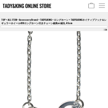
TOP
>
ALL ITEM
>
Accessory Brand
>
TADY&KING
>
ロングホーン
> TADY&KINGネイティブフック＆レ
ギュラーホイールK18ロングホーン付きチェーン細角or細丸 45cm