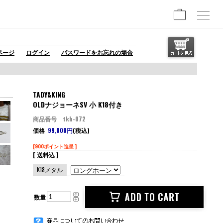
ページ
ログイン
パスワードをお忘れの場合
TADY&KING
OLDナジョーネSV 小 K18付き
商品番号 tkh-072
価格
99,000円
(税込)
[900ポイント進呈 ]
[ 送料込 ]
K18メタル
数量