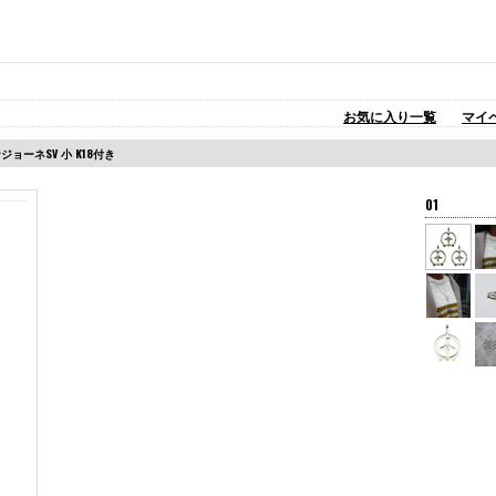
お気に入り一覧
マイ
DナジョーネSV 小 K18付き
01