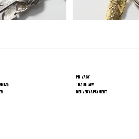
PRIVACY
OMIZE
TRADE LAW
ER
DELIVERY&PAYMENT
S