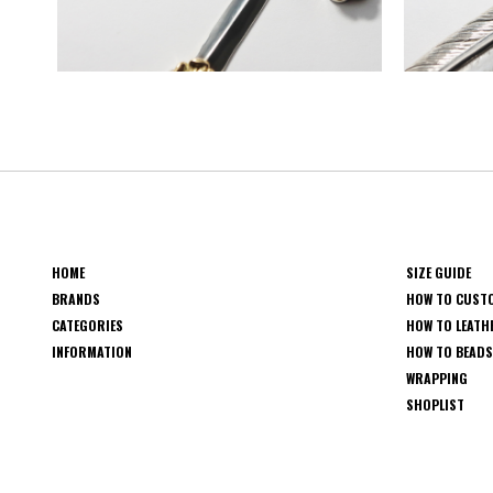
HOME
SIZE GUIDE
BRANDS
HOW TO CUST
CATEGORIES
HOW TO LEATH
INFORMATION
HOW TO BEAD
WRAPPING
SHOPLIST