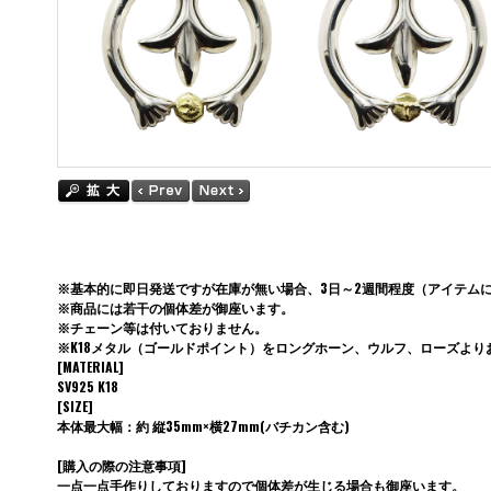
※基本的に即日発送ですが在庫が無い場合、3日～2週間程度（アイテム
※商品には若干の個体差が御座います。
※チェーン等は付いておりません。
※K18メタル（ゴールドポイント）をロングホーン、ウルフ、ローズより
[MATERIAL]
SV925 K18
[SIZE]
本体最大幅：約 縦35mm×横27mm(バチカン含む)
[購入の際の注意事項]
一点一点手作りしておりますので個体差が生じる場合も御座います。