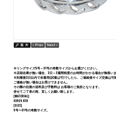
※リングサイズ5号～31号の奇数サイズからお選びください。
※店頭在庫が無い場合、3日～2週間程度のお時間がかかる場合が御座い
※到着後3日以内で未着用(試着は可)でしたら、ご連絡後サイズ交換は可
ご連絡が無い場合はお受けできません。
その際の往復の送料及び手数料は お客様のご負担となります。
併せてご了承の程、宜しくお願い致します。
[MATERIAL]
SV925 K18
[SIZE]
5号〜31号の奇数サイズ。