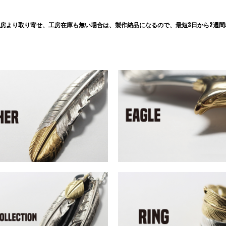
房より取り寄せ、工房在庫も無い場合は、製作納品になるので、最短3日から2週間程