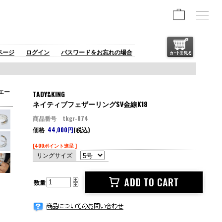
ページ
ログイン
パスワードをお忘れの場合
エー
TADY&KING
ネイティブフェザーリングSV金線K18
商品番号 tkgr-074
価格
44,000円
(税込)
[400ポイント進呈 ]
リングサイズ
数量