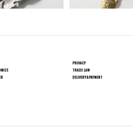
PRIVACY
OMIZE
TRADE LAW
ER
DELIVERY&PAYMENT
S