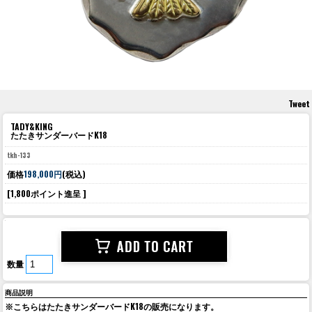
Tweet
TADY&KING
たたきサンダーバードK18
tkh-133
価格
198,000円
(税込)
[1,800ポイント進呈 ]
数量
商品説明
※こちらはたたきサンダーバードK18の販売になります。