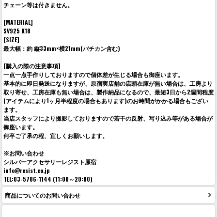
チェーン等は付きません。
[MATERIAL]
SV925 K18
[SIZE]
最大幅：約 縦33mm×横21mm(バチカン含む)
[購入の際の注意事項]
一点一点手作りしておりますので個体差が生じる場合も御座います。
基本的に即日発送になりますが、原宿実店舗の店頭在庫が無い場合は、工房より
取り寄せ、工房在庫も無い場合は、製作納品になるので、最短3日から2週間程度
(アイテムにより1ヶ月半程度の場合もあります)のお時間がかかる場合もござい
ます。
当店スタッフにより撮影しておりますので若干の反射、写り込み等がある場合が
御座います。
何卒ご了承の程、宜しくお願いします。
※お問い合わせ
シルバーアクセサリーレジスト原宿
info@resist.co.jp
TEL:03-5786-1144 (11:00～20:00)
商品についてのお問い合わせ