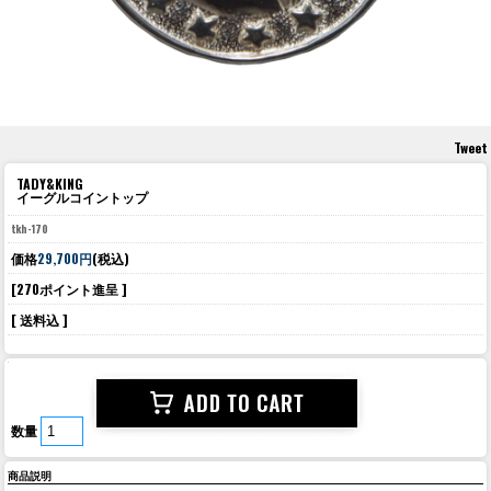
Tweet
TADY&KING
イーグルコイントップ
tkh-170
価格
29,700円
(税込)
[270ポイント進呈 ]
[ 送料込 ]
数量
商品説明