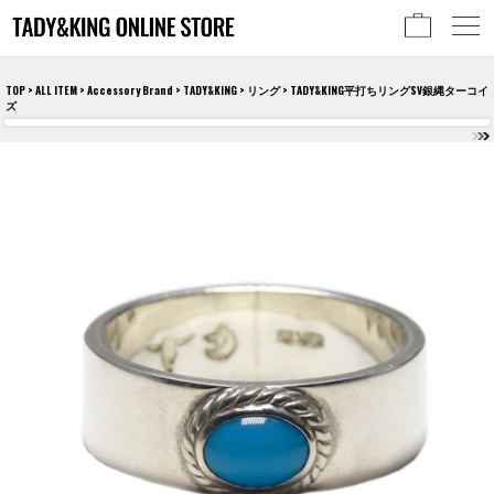
TOP
>
ALL ITEM
>
Accessory Brand
>
TADY&KING
>
リング
> TADY&KING平打ちリングSV銀縄ターコイ
ズ