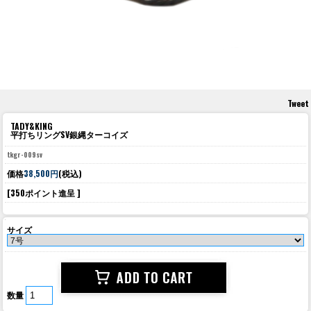
Tweet
TADY&KING
平打ちリングSV銀縄ターコイズ
tkgr-009sv
価格
38,500円
(税込)
[350ポイント進呈 ]
サイズ
数量