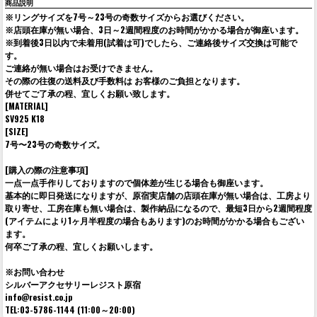
商品説明
※リングサイズを7号～23号の奇数サイズからお選びください。
※店頭在庫が無い場合、3日～2週間程度のお時間がかかる場合が御座います。
※到着後3日以内で未着用(試着は可)でしたら、ご連絡後サイズ交換は可能で
す。
ご連絡が無い場合はお受けできません。
その際の往復の送料及び手数料は お客様のご負担となります。
併せてご了承の程、宜しくお願い致します。
[MATERIAL]
SV925 K18
[SIZE]
7号〜23号の奇数サイズ。
[購入の際の注意事項]
一点一点手作りしておりますので個体差が生じる場合も御座います。
基本的に即日発送になりますが、原宿実店舗の店頭在庫が無い場合は、工房より
取り寄せ、工房在庫も無い場合は、製作納品になるので、最短3日から2週間程度
(アイテムにより1ヶ月半程度の場合もあります)のお時間がかかる場合もござい
ます。
何卒ご了承の程、宜しくお願いします。
※お問い合わせ
シルバーアクセサリーレジスト原宿
info@resist.co.jp
TEL:03-5786-1144 (11:00～20:00)