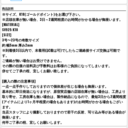
商品説明
※サイズ、K18(ゴールドポイント)をお選び下さい。
※店頭在庫が無い場合、3日～2週間程度のお時間がかかる場合が御座います。
[MATERIAL]
SV925 K18
[SIZE]
3号〜23号の奇数サイズ
約 幅5mm 厚み2mm
※到着後3日以内で、未着用(試着は可)でしたらご連絡後サイズ交換は可能で
す。
ご連絡が無い場合はお受けできません。
その際の往復の送料及び手数料はお客様のご負担になってしまいます。
併せてご了承の程、宜しくお願い致します。
[購入の際の注意事項]
一点一点手作りしておりますので個体差が生じる場合も御座います。
基本的に即日発送になりますが、原宿実店舗の店頭在庫が無い場合は、工房より
取り寄せ、工房在庫も無い場合は、製作納品になるので、最短3日から2週間程度
(アイテムにより1ヶ月半程度の場合もあります)のお時間がかかる場合もござい
ます。
当店スタッフにより撮影しておりますので若干の反射、写り込み等がある場合が
御座います。
何卒ご了承の程、宜しくお願いします。