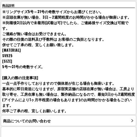
商品説明
※リングサイズ5号～31号の奇数サイズからお選びください。
※店頭在庫が無い場合、3日～2週間程度のお時間がかかる場合が御座います。
※到着後3日以内で未着用(試着は可)でしたら、ご連絡後サイズ交換は可能で
す。
ご連絡が無い場合はお受けできません。
その際の往復の送料及び手数料は お客様のご負担となります。
併せてご了承の程、宜しくお願い致します。
[MATERIAL]
SV925
[SIZE]
5号〜31号の奇数サイズ。
[購入の際の注意事項]
一点一点手作りしておりますので個体差が生じる場合も御座います。
基本的に即日発送になりますが、原宿実店舗の店頭在庫が無い場合は、工房より
取り寄せ、工房在庫も無い場合は、製作納品になるので、最短3日から2週間程度
(アイテムにより1ヶ月半程度の場合もあります)のお時間がかかる場合もござい
ます。
何卒ご了承の程、宜しくお願いします。
商品についてのお問い合わせ