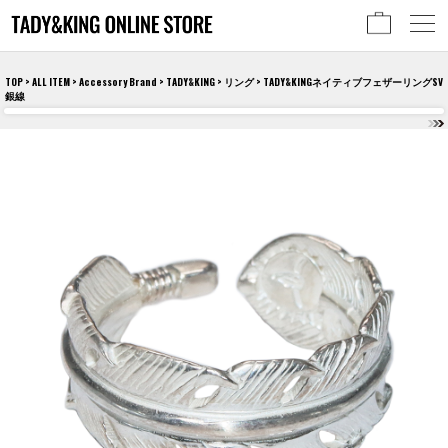
TOP
>
ALL ITEM
>
Accessory Brand
>
TADY&KING
>
リング
> TADY&KINGネイティブフェザーリングSV
銀線