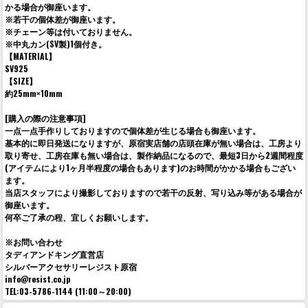
かる場合が御座います。
※若干の個体差が御座います。
※チェーン等は付いておりません。
※中丸カン(SV製)1個付き。
【MATERIAL】
SV925
【SIZE】
約25mm×10mm
[購入の際の注意事項]
一点一点手作りしておりますので個体差が生じる場合も御座います。
基本的に即日発送になりますが、原宿実店舗の店頭在庫が無い場合は、工房より
取り寄せ、工房在庫も無い場合は、製作納品になるので、最短3日から2週間程度
(アイテムにより1ヶ月半程度の場合もあります)のお時間がかかる場合もござい
ます。
当店スタッフにより撮影しておりますので若干の反射、写り込み等がある場合が
御座います。
何卒ご了承の程、宜しくお願いします。
※お問い合わせ
タディアンドキング直営店
シルバーアクセサリーレジスト原宿
info@resist.co.jp
TEL:03-5786-1144 (11:00～20:00)