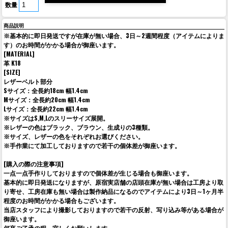
数量
商品説明
※基本的に即日発送ですが在庫が無い場合、3日～2週間程度（アイテムによりま
す）のお時間がかかる場合が御座います。
[MATERIAL]
革 K18
[SIZE]
レザーベルト部分
Sサイズ：全長約18cm 幅1.4cm
Mサイズ：全長約20cm 幅1.4cm
Lサイズ：全長約22cm 幅1.4cm
※サイズはS,M,Lのスリーサイズ展開。
※レザーの色はブラック、ブラウン、生成りの3種類。
※サイズ、レザーの色をそれぞれお選びください。
※手作業にて加工しておりますので若干の個体差が御座います。
[購入の際の注意事項]
一点一点手作りしておりますので個体差が生じる場合も御座います。
基本的に即日発送になりますが、原宿実店舗の店頭在庫が無い場合は工房より取
り寄せ、工房在庫も無い場合は製作納品になるのでアイテムにより3日～1ヶ月半
程度のお時間がかかる場合もございます。
当店スタッフにより撮影しておりますので若干の反射、写り込み等がある場合が
御座います。
何卒ご了承の程、宜しくお願いします。