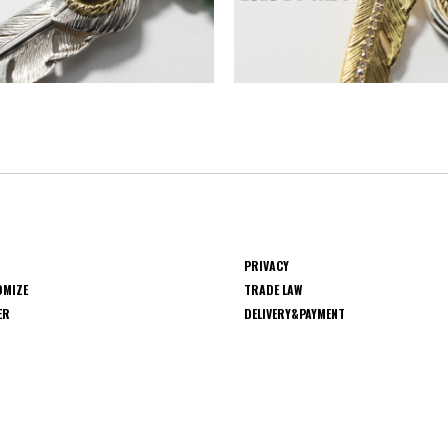
PRIVACY
OMIZE
TRADE LAW
ER
DELIVERY&PAYMENT
S