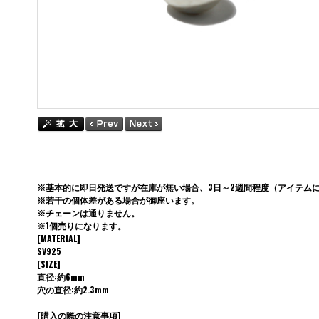
※基本的に即日発送ですが在庫が無い場合、3日～2週間程度（アイテム
※若干の個体差がある場合が御座います。
※チェーンは通りません。
※1個売りになります。
[MATERIAL]
SV925
[SIZE]
直径:約6mm
穴の直径:約2.3mm
[購入の際の注意事項]