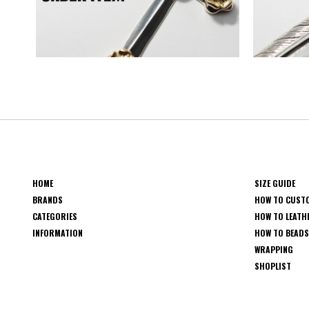
HOME
SIZE GUIDE
BRANDS
HOW TO CUST
CATEGORIES
HOW TO LEATH
INFORMATION
HOW TO BEAD
WRAPPING
SHOPLIST