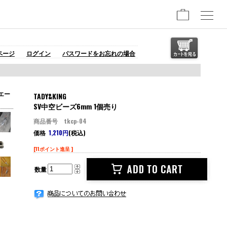
ページ
ログイン
パスワードをお忘れの場合
エー
TADY&KING
SV中空ビーズ6mm 1個売り
商品番号 tkcp-04
価格
1,210円
(税込)
[11ポイント進呈 ]
数量