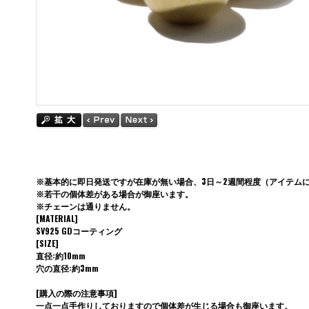
※基本的に即日発送ですが在庫が無い場合、3日～2週間程度（アイテム
※若干の個体差がある場合が御座います。
※チェーンは通りません。
[MATERIAL]
SV925 GDコーティング
[SIZE]
直径:約10mm
穴の直径:約3mm
[購入の際の注意事項]
一点一点手作りしておりますので個体差が生じる場合も御座います。