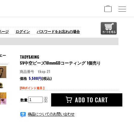
ページ
ログイン
パスワードをお忘れの場合
エー
TADY&KING
SV中空ビーズ10mmGDコーティング 1個売り
商品番号 tkcp-21
価格
5,500円
(税込)
[50ポイント進呈 ]
数量