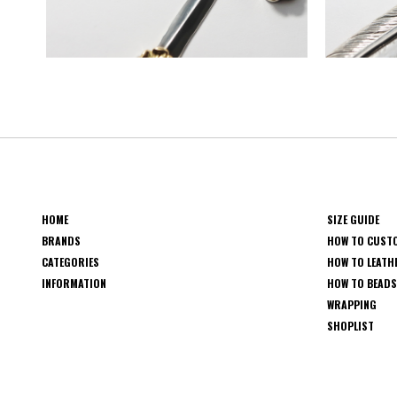
HOME
SIZE GUIDE
BRANDS
HOW TO CUST
CATEGORIES
HOW TO LEATH
INFORMATION
HOW TO BEAD
WRAPPING
SHOPLIST