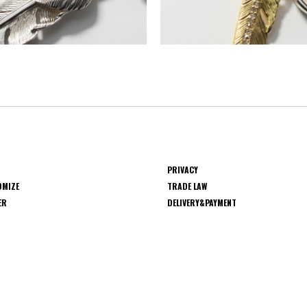
PRIVACY
OMIZE
TRADE LAW
ER
DELIVERY&PAYMENT
S