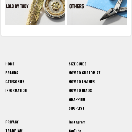
HOME
SIZE GUIDE
BRANDS
HOW TO CUSTOMIZE
CATEGORIES
HOW TO LEATHER
INFORMATION
HOW TO BEADS
WRAPPING
SHOPLIST
PRIVACY
Instagram
TRADE LAW
YouTube