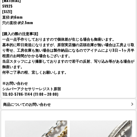
[MATERIAL]
SV925
[SIZE]
直径:約6mm
穴の直径:約2.5mm
[購入の際の注意事項]
一点一点手作りしておりますので個体差が生じる場合も御座います。
基本的に即日発送になりますが、原宿実店舗の店頭在庫が無い場合は工房より取
り寄せ、工房在庫も無い場合は製作納品になるのでアイテムにより3日～1ヶ月半
程度のお時間がかかる場合もございます。
当店スタッフにより撮影しておりますので若干の反射、写り込み等がある場合が
御座います。
何卒ご了承の程、宜しくお願いします。
※お問い合わせ
シルバーアクセサリーレジスト原宿
TEL:03-5786-1144 (11:00～20:00)
商品についてのお問い合わせ