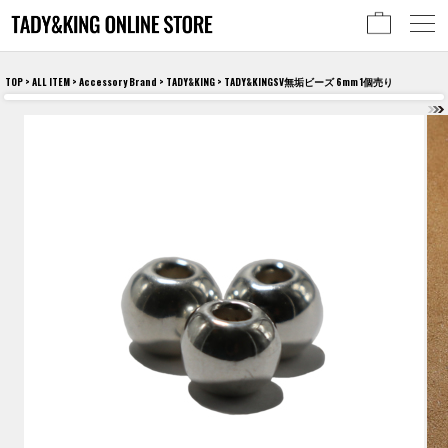
TOP
>
ALL ITEM
>
Accessory Brand
>
TADY&KING
> TADY&KINGSV無垢ビーズ 6mm 1個売り