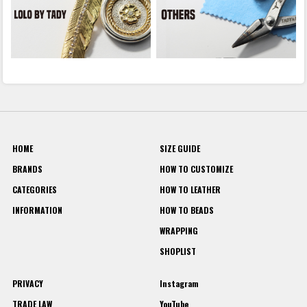
HOME
SIZE GUIDE
BRANDS
HOW TO CUSTOMIZE
CATEGORIES
HOW TO LEATHER
INFORMATION
HOW TO BEADS
WRAPPING
SHOPLIST
PRIVACY
Instagram
TRADE LAW
YouTube