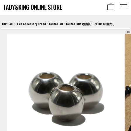
TOP
>
ALL ITEM
>
Accessory Brand
>
TADY&KING
> TADY&KINGSV無垢ビーズ 8mm 1個売り