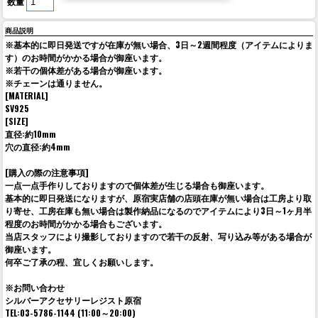
数量
商品説明
※基本的に即日発送ですが在庫が無い場合、3日～2週間程度（アイテムによりま
す）のお時間がかかる場合が御座います。
※若干の個体差がある場合が御座います。
※チェーンは通りません。
[MATERIAL]
SV925
[SIZE]
直径:約10mm
穴の直径:約4mm
[購入の際の注意事項]
一点一点手作りしておりますので個体差が生じる場合も御座います。
基本的に即日発送になりますが、原宿実店舗の店頭在庫が無い場合は工房より取
り寄せ、工房在庫も無い場合は製作納品になるのでアイテムにより3日～1ヶ月半
程度のお時間がかかる場合もございます。
当店スタッフにより撮影しておりますので若干の反射、写り込み等がある場合が
御座います。
何卒ご了承の程、宜しくお願いします。
※お問い合わせ
シルバーアクセサリーレジスト原宿
TEL:03-5786-1144 (11:00～20:00)