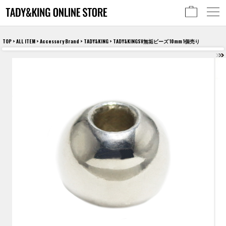
TOP
>
ALL ITEM
>
Accessory Brand
>
TADY&KING
> TADY&KINGSV無垢ビーズ 10mm 1個売り