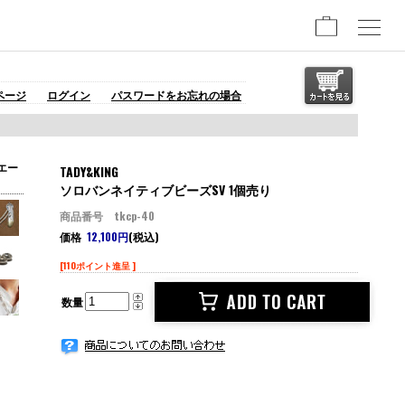
ページ
ログイン
パスワードをお忘れの場合
エー
TADY&KING
ソロバンネイティブビーズSV 1個売り
商品番号 tkcp-40
価格
12,100円
(税込)
[110ポイント進呈 ]
数量