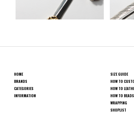
HOME
SIZE GUIDE
BRANDS
HOW TO CUST
CATEGORIES
HOW TO LEATH
INFORMATION
HOW TO BEAD
WRAPPING
SHOPLIST