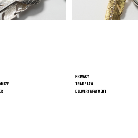
PRIVACY
OMIZE
TRADE LAW
ER
DELIVERY&PAYMENT
S