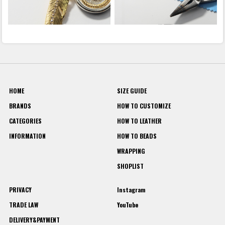
HOME
SIZE GUIDE
BRANDS
HOW TO CUSTOMIZE
CATEGORIES
HOW TO LEATHER
INFORMATION
HOW TO BEADS
WRAPPING
SHOPLIST
PRIVACY
Instagram
TRADE LAW
YouTube
DELIVERY&PAYMENT