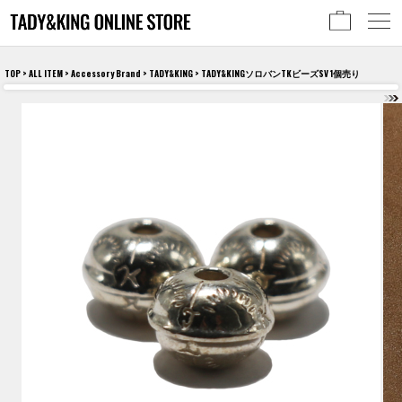
TOP
>
ALL ITEM
>
Accessory Brand
>
TADY&KING
> TADY&KINGソロバンTKビーズSV 1個売り