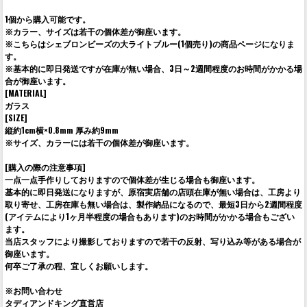
1個から購入可能です。
※カラー、サイズは若干の個体差が御座います。
※こちらはシェブロンビーズの大ライトブルー(1個売り)の商品ページになりま
す。
※基本的に即日発送ですが在庫が無い場合、3日～2週間程度のお時間がかかる場
合が御座います。
[MATERIAL]
ガラス
[SIZE]
縦約1cm横×0.8mm 厚み約9mm
※サイズ、カラーには若干の個体差が御座います。
[購入の際の注意事項]
一点一点手作りしておりますので個体差が生じる場合も御座います。
基本的に即日発送になりますが、原宿実店舗の店頭在庫が無い場合は、工房より
取り寄せ、工房在庫も無い場合は、製作納品になるので、最短3日から2週間程度
(アイテムにより1ヶ月半程度の場合もあります)のお時間がかかる場合もござい
ます。
当店スタッフにより撮影しておりますので若干の反射、写り込み等がある場合が
御座います。
何卒ご了承の程、宜しくお願いします。
※お問い合わせ
タディアンドキング直営店