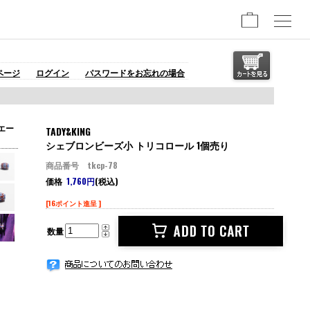
ページ
ログイン
パスワードをお忘れの場合
エー
TADY&KING
シェブロンビーズ小 トリコロール 1個売り
商品番号 tkcp-78
価格
1,760円
(税込)
[16ポイント進呈 ]
数量