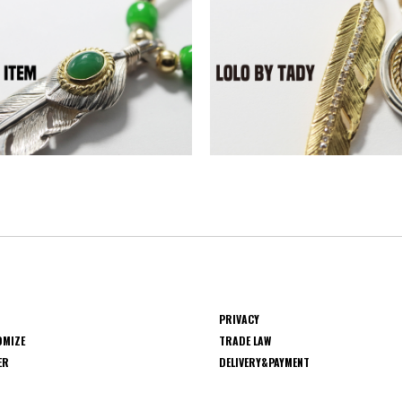
PRIVACY
OMIZE
TRADE LAW
ER
DELIVERY&PAYMENT
S