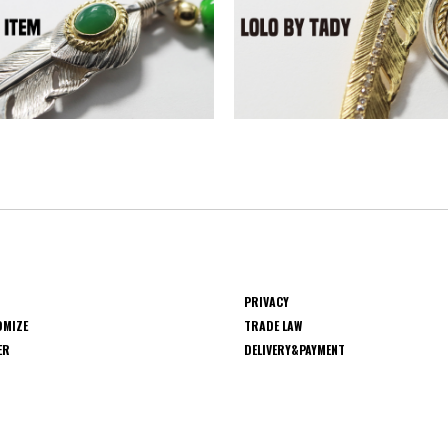
PRIVACY
OMIZE
TRADE LAW
ER
DELIVERY&PAYMENT
S