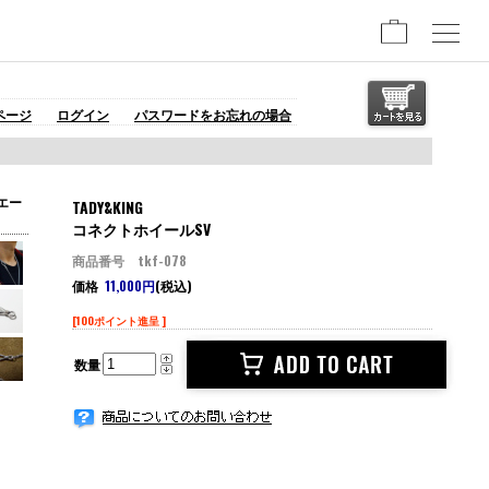
ページ
ログイン
パスワードをお忘れの場合
エー
TADY&KING
コネクトホイールSV
商品番号 tkf-078
価格
11,000円
(税込)
[100ポイント進呈 ]
数量