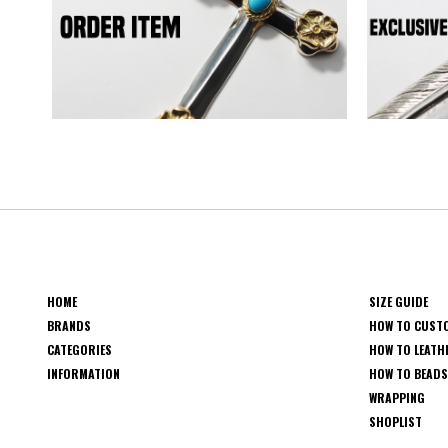
HOME
SIZE GUIDE
BRANDS
HOW TO CUST
CATEGORIES
HOW TO LEATH
INFORMATION
HOW TO BEAD
WRAPPING
SHOPLIST