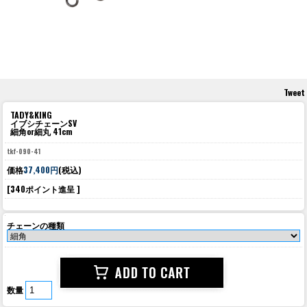
Tweet
TADY&KING
イブシチェーンSV
細角or細丸 41cm
tkf-090-41
価格
37,400円
(税込)
[340ポイント進呈 ]
チェーンの種類
数量