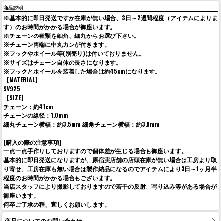
商品説明
※基本的に即日発送ですが在庫が無い場合、3日～2週間程度（アイテムによりま
す）のお時間がかかる場合が御座います。
※チェーンの種類を細角、細丸からお選び下さい。
※チェーン両端に中丸カンが付きます。
※フックやホイール等(別売り)は付いておりません。
※サイズはチェーン自体の長さになります。
※フックとホイールを装着した場合は約45cmになります。
【MATERIAL】
SV925
【SIZE】
チェーン：約41cm
チェーンの線径：1.0mm
細丸チェーン横幅：約3.5mm 細角チェーン横幅：約3.0mm
[購入の際の注意事項]
一点一点手作りしておりますので個体差が生じる場合も御座います。
基本的に即日発送になりますが、原宿実店舗の店頭在庫が無い場合は工房より取
り寄せ、工房在庫も無い場合は製作納品になるのでアイテムにより3日～1ヶ月半
程度のお時間がかかる場合もございます。
当店スタッフにより撮影しておりますので若干の反射、写り込み等がある場合が
御座います。
何卒ご了承の程、宜しくお願いします。
商品についてのお問い合わせ