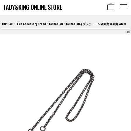
TOP
>
ALL ITEM
>
Accessory Brand
>
TADY&KING
> TADY&KINGイブシチェーンSV細角or細丸 41cm