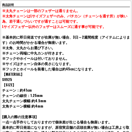
商品説明
※太丸チェーンは一部のフェザーは通りません。
※太角チェーンはLサイズフェザーのみ、バチカン（チェーンを通す所）が狭い
為、若干通しづらいですが通すことは可能です。
Lサイズフェザー以外のフェザーはスムーズに通す事が可能です。
※基本的に即日発送ですが在庫が無い場合、3日～2週間程度（アイテムによりま
す）のお時間がかかる場合が御座います。
※太角、太丸からお選び下さい。
※チェーン両端に中丸カンが付きます。
※フックやホイールは付いておりません。
※サイズはチェーン自体の長さになります。
※フックとホイールを装着した場合は約45cnになります。
【MATERIAL】
SV925
【SIZE】
チェーン：約41cm
チェーンの線径：1.25mm
太丸チェーン横幅:約4.5mm
太角チェーン横幅:約4mm
[購入の際の注意事項]
一点一点手作りしておりますので個体差が生じる場合も御座います。
基本的に即日発送になりますが、原宿実店舗の店頭在庫が無い場合は工房より取