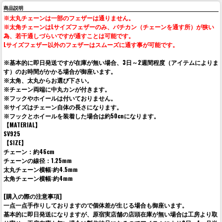
商品説明
※太丸チェーンは一部のフェザーは通りません。
※太角チェーンはLサイズフェザーのみ、バチカン（チェーンを通す所）が狭い
為、若干通しづらいですが通すことは可能です。
Lサイズフェザー以外のフェザーはスムーズに通す事が可能です。
※基本的に即日発送ですが在庫が無い場合、3日～2週間程度（アイテムによりま
す）のお時間がかかる場合が御座います。
※太角、太丸からお選び下さい。
※チェーン両端に中丸カンが付きます。
※フックやホイールは付いておりません。
※サイズはチェーン自体の長さになります。
※フックとホイールを装着した場合は約50cnになります。
【MATERIAL】
SV925
【SIZE】
チェーン：約46cm
チェーンの線径：1.25mm
太丸チェーン横幅:約4.5mm
太角チェーン横幅:約4mm
[購入の際の注意事項]
一点一点手作りしておりますので個体差が生じる場合も御座います。
基本的に即日発送になりますが、原宿実店舗の店頭在庫が無い場合は工房より取