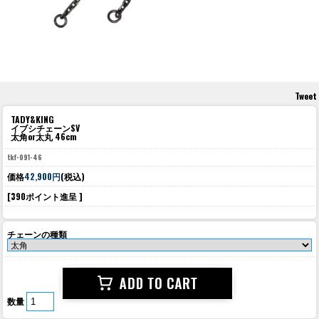
Tweet
TADY&KING
イブシチェーンSV
太角or太丸 46cm
tkf-091-46
価格
42,900円
(税込)
[390ポイント進呈 ]
チェーンの種類
数量