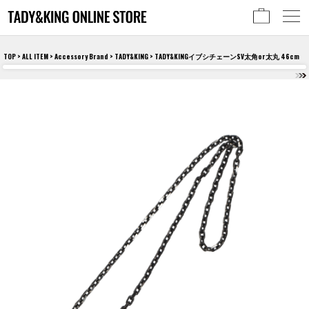
TOP
>
ALL ITEM
>
Accessory Brand
>
TADY&KING
> TADY&KINGイブシチェーンSV太角or太丸 46cm