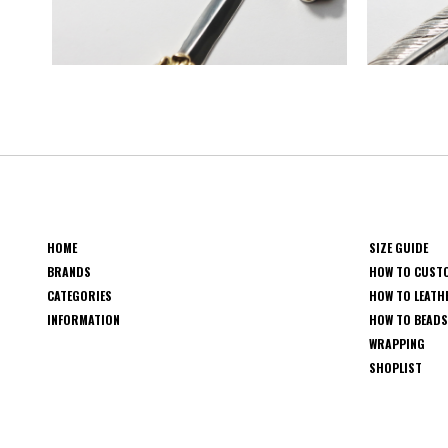
HOME
SIZE GUIDE
BRANDS
HOW TO CUST
CATEGORIES
HOW TO LEATH
INFORMATION
HOW TO BEAD
WRAPPING
SHOPLIST