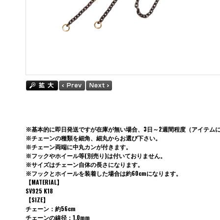
※基本的に即日発送ですが在庫が無い場合、3日～2週間程度（アイテム
※チェーンの種類を細角、細丸からお選び下さい。
※チェーン両端に中丸カンが付きます。
※フックやホイール等(別売り)は付いておりません。
※サイズはチェーン自体の長さになります。
※フックとホイールを装着した場合は約60cmになります。
【MATERIAL】
SV925 K18
【SIZE】
チェーン：約56cm
チェーンの線径：1.0mm