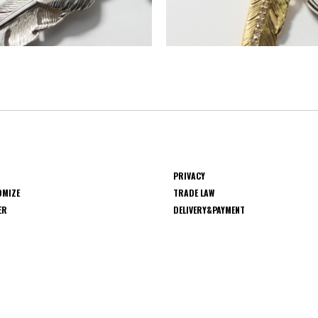
PRIVACY
OMIZE
TRADE LAW
ER
DELIVERY&PAYMENT
S