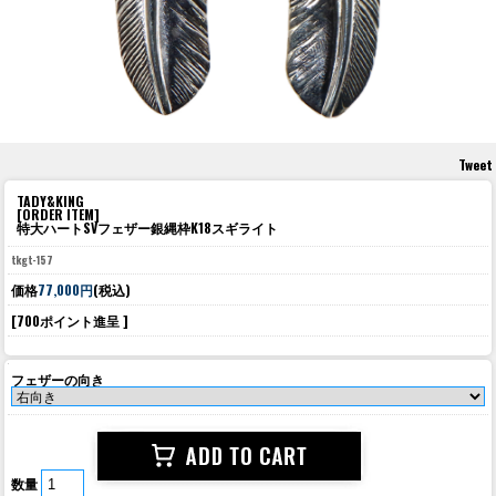
Tweet
TADY&KING
[ORDER ITEM]
特大ハートSVフェザー銀縄枠K18スギライト
tkgt-157
価格
77,000円
(税込)
[700ポイント進呈 ]
フェザーの向き
数量