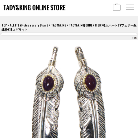
TOP
>
ALL ITEM
>
Accessory Brand
>
TADY&KING
> TADY&KING[ORDER ITEM]特大ハートSVフェザー銀
縄枠K18スギライト