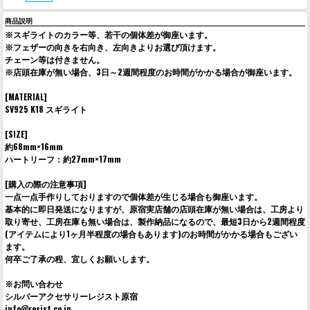
商品説明
※スギライトのカラー等、若干の個体差が御座います。
※フェザーの向きを右向き、左向きよりお選び頂けます。
チェーン等は付きません。
※店頭在庫が無い場合、3日～2週間程度のお時間がかかる場合が御座います。
[MATERIAL]
SV925 K18 スギライト
[SIZE]
約68mm×16mm
ハートリーフ：約27mm×17mm
[購入の際の注意事項]
一点一点手作りしておりますので個体差が生じる場合も御座います。
基本的に即日発送になりますが、原宿実店舗の店頭在庫が無い場合は、工房より
取り寄せ、工房在庫も無い場合は、製作納品になるので、最短3日から2週間程度
(アイテムにより1ヶ月半程度の場合もあります)のお時間がかかる場合もござい
ます。
何卒ご了承の程、宜しくお願いします。
※お問い合わせ
シルバーアクセサリーレジスト原宿
info@resist.co.jp