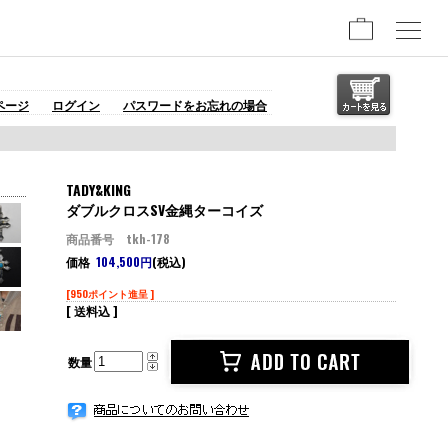
ページ
ログイン
パスワードをお忘れの場合
TADY&KING
ダブルクロスSV金縄ターコイズ
商品番号 tkh-178
価格
104,500円
(税込)
[950ポイント進呈 ]
[ 送料込 ]
数量