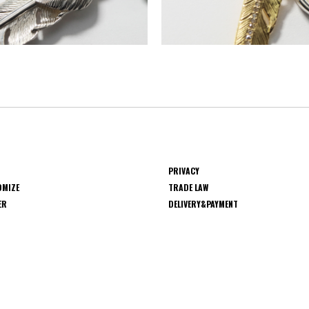
PRIVACY
OMIZE
TRADE LAW
ER
DELIVERY&PAYMENT
S