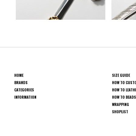
HOME
SIZE GUIDE
BRANDS
HOW TO CUST
CATEGORIES
HOW TO LEATH
INFORMATION
HOW TO BEAD
WRAPPING
SHOPLIST