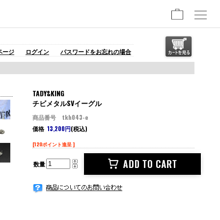
ページ
ログイン
パスワードをお忘れの場合
TADY&KING
チビメタルSVイーグル
商品番号 tkh043-e
価格
13,200円
(税込)
[120ポイント進呈 ]
数量