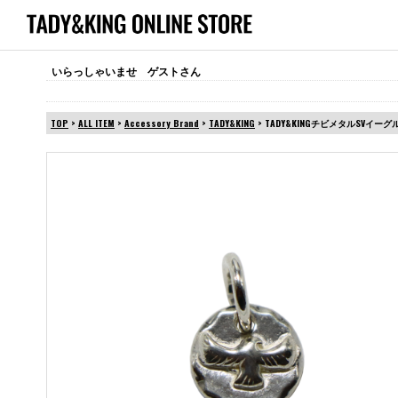
いらっしゃいませ ゲストさん
TOP
>
ALL ITEM
>
Accessory Brand
>
TADY&KING
> TADY&KINGチビメタルSVイーグ