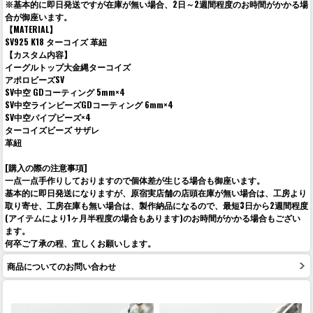
※基本的に即日発送ですが在庫が無い場合、2日～2週間程度のお時間がかかる場
合が御座います。
【MATERIAL】
SV925 K18 ターコイズ 革紐
【カスタム内容】
イーグルトップ大金縄ターコイズ
アポロビーズSV
SV中空 GDコーティング 5mm×4
SV中空ラインビーズGDコーティング 6mm×4
SV中空パイプビーズ×4
ターコイズビーズ サザレ
革紐
[購入の際の注意事項]
一点一点手作りしておりますので個体差が生じる場合も御座います。
基本的に即日発送になりますが、原宿実店舗の店頭在庫が無い場合は、工房より
取り寄せ、工房在庫も無い場合は、製作納品になるので、最短3日から2週間程度
(アイテムにより1ヶ月半程度の場合もあります)のお時間がかかる場合もござい
ます。
何卒ご了承の程、宜しくお願いします。
商品についてのお問い合わせ