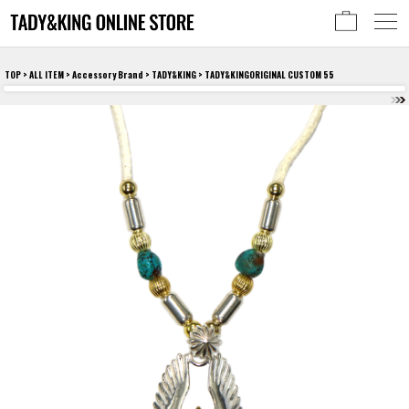
TOP
>
ALL ITEM
>
Accessory Brand
>
TADY&KING
> TADY&KINGORIGINAL CUSTOM 55