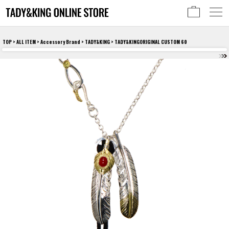
TOP
>
ALL ITEM
>
Accessory Brand
>
TADY&KING
> TADY&KINGORIGINAL CUSTOM 60