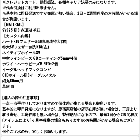
※クレジットカード、銀行振込、各種キャリア決済のみになります。
※代金引換はご利用出来ません。
※基本的に即日発送ですが在庫が無い場合、2日～2週間程度のお時間がかかる場
合が御座います。
【MATERIAL】
SV925 K18 赤珊瑚 革紐
【カスタム内容】
ハートk18フェザー金縄赤珊瑚特大(右)
特大SVフェザー剣先K18(左)
ネイティブホイールSV
中空ラインビーズ GDコーティング5mm×4個
ホワイトハーツビーズM RED×2個
イーグルヘッドフックコンビ
OLDホイールK18イーグルメタル
細丸60cm用
革紐 白
[購入の際の注意事項]
一点一点手作りしておりますので個体差が生じる場合も御座います。
基本的に即日発送になりますが、原宿実店舗の店頭在庫が無い場合は、工房より
取り寄せ、工房在庫も無い場合は、製作納品になるので、最短3日から2週間程度
(アイテムにより1ヶ月半程度の場合もあります)のお時間がかかる場合もござい
ます。
何卒ご了承の程、宜しくお願いします。