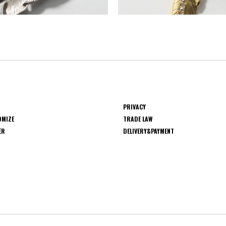
PRIVACY
OMIZE
TRADE LAW
ER
DELIVERY&PAYMENT
S