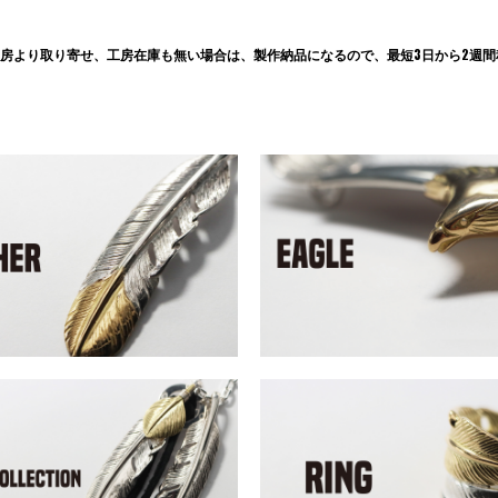
房より取り寄せ、工房在庫も無い場合は、製作納品になるので、最短3日から2週間程