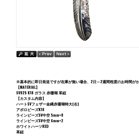
※基本的に即日発送ですが在庫が無い場合、2日～2週間程度のお時間が
【MATERIAL】
SV925 K18 ガラス 赤珊瑚 革紐
【カスタム内容】
ハートSVフェザー金縄赤珊瑚特大(右)
アポロビーズK18
ラインビーズSV中空 5mm×8
ラインビーズSV中空 6mm×2
ホワイトハーツRED
革紐