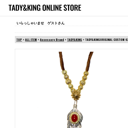
いらっしゃいませ ゲストさん
TOP
>
ALL ITEM
>
Accessory Brand
>
TADY&KING
> TADY&KINGORIGINAL CUSTOM 6