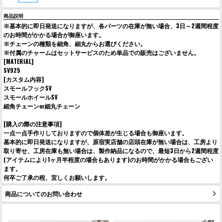
商品説明
※基本的に即日発送になりますが、各パーツの在庫が無い場合、3日～2週間程度
のお時間がかかる場合が御座います。
※チェーンの種類を細角、細丸からお選びください。
※付属のチャームはセットサービスのため単品での販売はございません。
[MATERIAL]
SV925
[カスタム内容]
スモールフックSV
スモールホイールSV
細角チェーンor細丸チェーン
[購入の際の注意事項]
一点一点手作りしておりますので個体差が生じる場合も御座います。
基本的に即日発送になりますが、原宿実店舗の店頭在庫が無い場合は、工房より
取り寄せ、工房在庫も無い場合は、製作納品になるので、最短3日から2週間程度
(アイテムにより1ヶ月半程度の場合もあります)のお時間がかかる場合もござい
ます。
何卒ご了承の程、宜しくお願いします。
商品についてのお問い合わせ