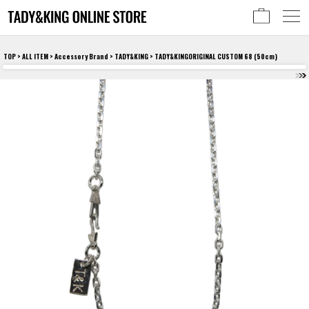
TOP
>
ALL ITEM
>
Accessory Brand
>
TADY&KING
> TADY&KINGORIGINAL CUSTOM 68 (50cm)