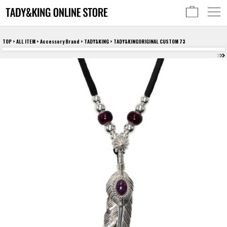
TOP
>
ALL ITEM
>
Accessory Brand
>
TADY&KING
> TADY&KINGORIGINAL CUSTOM 73