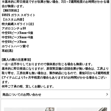
※基本的に即日発送ですが在庫が無い場合、2日～2週間程度のお時間がかかる場
合が御座います。
【MATERIAL】
SV925 ガラス スギライト
【カスタム内容】
特大銀縄スギライト(左)
アポロコンチョSV
中空SVビーズ5mm×4個
中空SVビーズ6mm×4個
中空SVビーズ8mm
ホワイトハーツ紫×2
革紐(黒)
[購入の際の注意事項]
一点一点手作りしておりますので個体差が生じる場合も御座います。
基本的に即日発送になりますが、原宿実店舗の店頭在庫が無い場合は、工房より
取り寄せ、工房在庫も無い場合は、製作納品になるので、最短3日から2週間程度
(アイテムにより1ヶ月半程度の場合もあります)のお時間がかかる場合もござい
ます。
何卒ご了承の程、宜しくお願いします。
商品についてのお問い合わせ