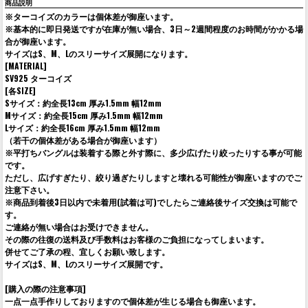
商品説明
※ターコイズのカラーは個体差が御座います。
※基本的に即日発送ですが在庫が無い場合、3日～2週間程度のお時間がかかる場
合が御座います。
サイズはS、M、Lのスリーサイズ展開になります。
[MATERIAL]
SV925 ターコイズ
[各SIZE]
Sサイズ：約全長13cm 厚み1.5mm 幅12mm
Mサイズ：約全長15cm 厚み1.5mm 幅12mm
Lサイズ：約全長16cm 厚み1.5mm 幅12mm
（若干の個体差がある場合が御座います）
※平打ちバングルは装着する際と外す際に、多少広げたり絞ったりする事が可能
です。
ただし、広げすぎたり、絞り過ぎたりしますと壊れる可能性が御座いますのでご
注意下さい。
※商品到着後3日以内で未着用(試着は可)でしたらご連絡後サイズ交換は可能で
す。
ご連絡が無い場合はお受けできません。
その際の往復の送料及び手数料はお客様のご負担になってしまいます。
併せてご了承の程、宜しくお願い致します。
サイズはS、M、Lのスリーサイズ展開です。
[購入の際の注意事項]
一点一点手作りしておりますので個体差が生じる場合も御座います。