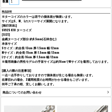
数量
商品説明
※ターコイズのカラーは若干の個体差が御座います。
サイズはS、M、Lのスリーサイズ展開になります。
[MATERIAL]
SV925 K18 ターコイズ
[SIZE]
金縄ターコイズ部分:約8.5mm(石枠含む)
本体サイズ
Sサイズ：約全長:13cm 厚:1.5mm 幅:12mm
Mサイズ：約全長:15cm 厚:1.5mm 幅:12mm
Lサイズ：約全長:16cm 厚:1.5mm 幅:12mm
※着用画像の男性モデルの手首サイズは約16cmでMサイズを着用しております。
[購入の際の注意事項]
一点一点手作りしておりますので個体差が生じる場合も御座います。
在庫切れの場合、2週間程度のお時間がかかる場合もございます。
何卒ご了承の程、宜しくお願いします。
商品についてのお問い合わせ