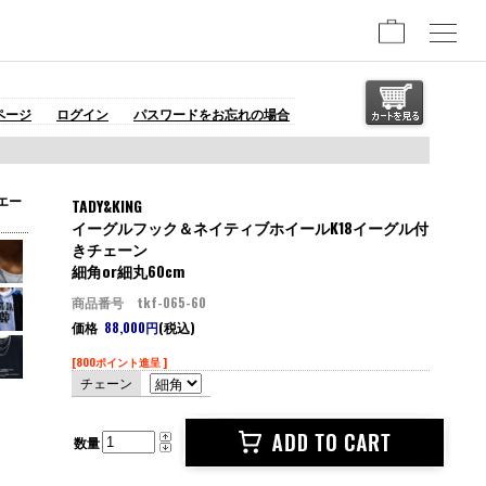
ページ
ログイン
パスワードをお忘れの場合
エー
TADY&KING
イーグルフック＆ネイティブホイールK18イーグル付
きチェーン
細角or細丸60cm
商品番号 tkf-065-60
価格
88,000円
(税込)
[800ポイント進呈 ]
チェーン
数量