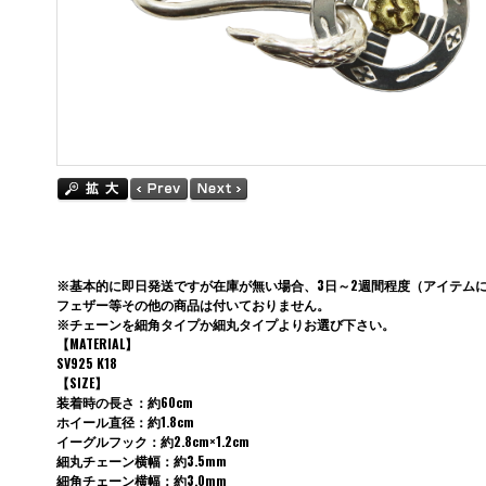
※基本的に即日発送ですが在庫が無い場合、3日～2週間程度（アイテム
フェザー等その他の商品は付いておりません。
※チェーンを細角タイプか細丸タイプよりお選び下さい。
【MATERIAL】
SV925 K18
【SIZE】
装着時の長さ：約60cm
ホイール直径：約1.8cm
イーグルフック：約2.8cm×1.2cm
細丸チェーン横幅：約3.5mm
細角チェーン横幅：約3.0mm