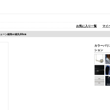
お気に入り一覧
マイ
ェーン細角or細丸60cm
カラーバリ
ション