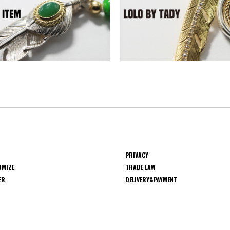
PRIVACY
OMIZE
TRADE LAW
ER
DELIVERY&PAYMENT
S