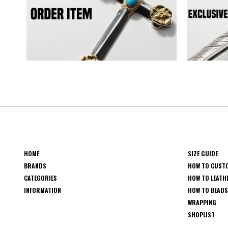
HOME
SIZE GUIDE
BRANDS
HOW TO CUST
CATEGORIES
HOW TO LEATH
INFORMATION
HOW TO BEAD
WRAPPING
SHOPLIST