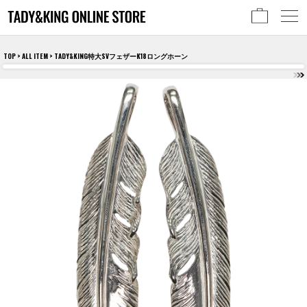
TOP
>
ALL ITEM
> TADY&KING特大SVフェザーK18ロングホーン