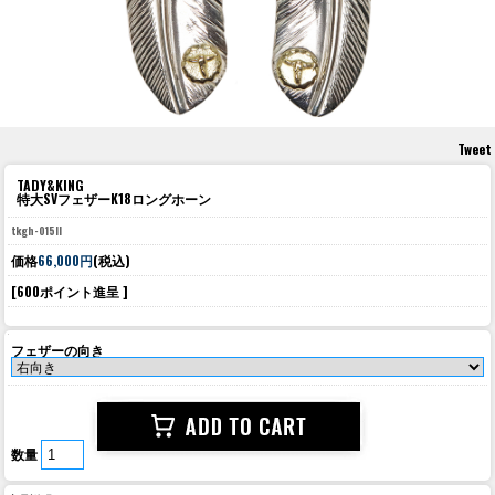
Tweet
TADY&KING
特大SVフェザーK18ロングホーン
tkgh-015ll
価格
66,000円
(税込)
[600ポイント進呈 ]
フェザーの向き
数量