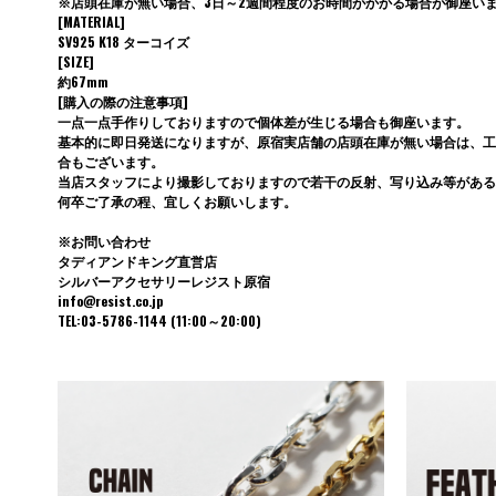
※店頭在庫が無い場合、3日～2週間程度のお時間がかかる場合が御座い
[MATERIAL]
SV925 K18 ターコイズ
[SIZE]
約67mm
[購入の際の注意事項]
一点一点手作りしておりますので個体差が生じる場合も御座います。
基本的に即日発送になりますが、原宿実店舗の店頭在庫が無い場合は、工
合もございます。
当店スタッフにより撮影しておりますので若干の反射、写り込み等がある
何卒ご了承の程、宜しくお願いします。
※お問い合わせ
タディアンドキング直営店
シルバーアクセサリーレジスト原宿
info@resist.co.jp
TEL:03-5786-1144 (11:00～20:00)