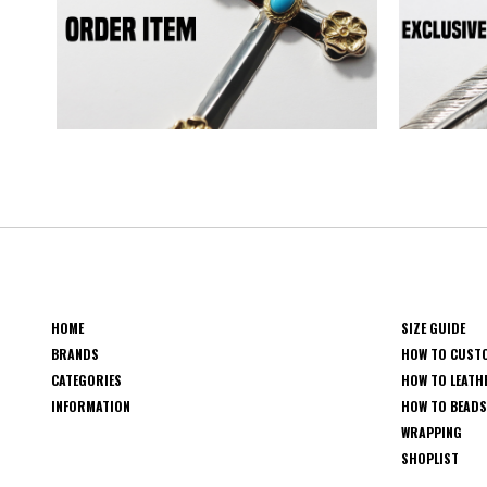
HOME
SIZE GUIDE
BRANDS
HOW TO CUST
CATEGORIES
HOW TO LEATH
INFORMATION
HOW TO BEAD
WRAPPING
SHOPLIST