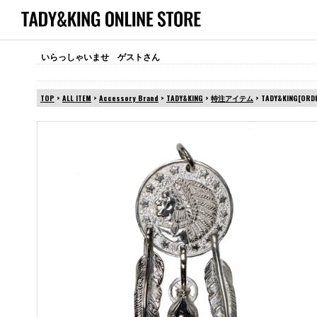
いらっしゃいませ ゲストさん
TOP
>
ALL ITEM
>
Accessory Brand
>
TADY&KING
>
特注アイテム
> TADY&KING[