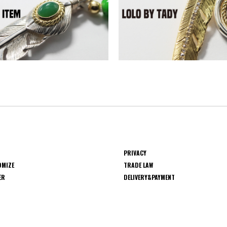
PRIVACY
OMIZE
TRADE LAW
ER
DELIVERY&PAYMENT
S