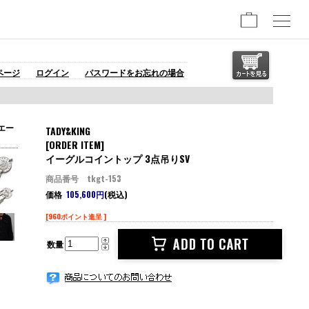
ページ
ログイン
パスワードをお忘れの場合
エー
TADY&KING
[ORDER ITEM]
イーグルコイントップ 3点吊りSV
商品番号 tkgt-153
価格
105,600円
(税込)
[960ポイント進呈 ]
数量