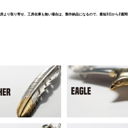
房より取り寄せ、工房在庫も無い場合は、製作納品になるので、最短3日から2週間程