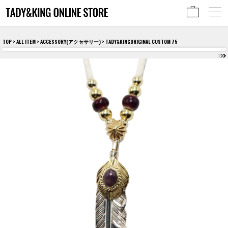
TOP
>
ALL ITEM
>
ACCESSORY(アクセサリー)
> TADY&KINGORIGINAL CUSTOM 75