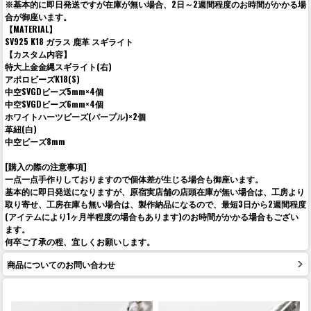
※基本的に即日発送ですが在庫が無い場合、2日～2週間程度のお時間がかかる場
合が御座います。
【MATERIAL】
SV925 K18 ガラス 鹿革 スギライト
【カスタム内容】
特大上金金縄スギライト(右)
アポロビーズK18(S)
中空SVGDビーズ5mm×4個
中空SVGDビーズ6mm×4個
ホワイトハーツビーズ(パープル)×2個
革紐(白)
中空ビーズ8mm
[購入の際の注意事項]
一点一点手作りしておりますので個体差が生じる場合も御座います。
基本的に即日発送になりますが、原宿実店舗の店頭在庫が無い場合は、工房より
取り寄せ、工房在庫も無い場合は、製作納品になるので、最短3日から2週間程度
(アイテムにより1ヶ月半程度の場合もあります)のお時間がかかる場合もござい
ます。
何卒ご了承の程、宜しくお願いします。
商品についてのお問い合わせ