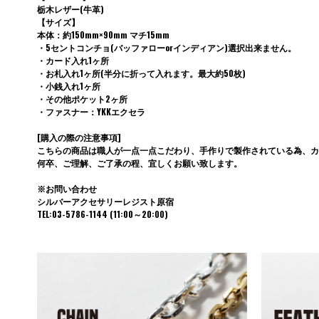
栃木レザー(牛革)
【サイズ】
本体：約150mm×90mm マチ15mm
・5セントコンチョ(バッファローorインディアン)選択出来ません。
・カード入れ1ヶ所
・お札入れ1ヶ所(半分に折って入れます。最大約50枚)
・小銭入れ1ヶ所
・その他ポケット2ヶ所
・ファスナー：YKKエクセラ
[購入の際の注意事項]
こちらの商品は職人が一点一点こだわり、手作りで製作されている為、カ
何卒、ご理解、ご了承の程、宜しくお願い致します。
※お問い合わせ
シルバーアクセサリーレジスト原宿
TEL:03-5786-1144 (11:00～20:00)