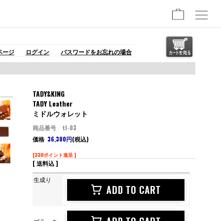
ページ
ログイン
パスワードをお忘れの場合
TADY&KING
TADY Leather
ミドルウォレット
商品番号 tl-03
価格
36,300円
(税込)
[330ポイント進呈 ]
[ 送料込 ]
生成り