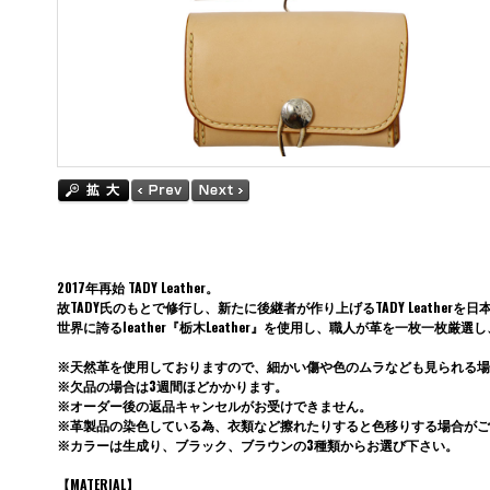
2017年再始 TADY Leather。
故TADY氏のもとで修行し、新たに後継者が作り上げるTADY Leathe
世界に誇るleather『栃木Leather』を使用し、職人が革を一枚
※天然革を使用しておりますので、細かい傷や色のムラなども見られる場
※欠品の場合は3週間ほどかかります。
※オーダー後の返品キャンセルがお受けできません。
※革製品の染色している為、衣類など擦れたりすると色移りする場合がご
※カラーは生成り、ブラック、ブラウンの3種類からお選び下さい。
【MATERIAL】